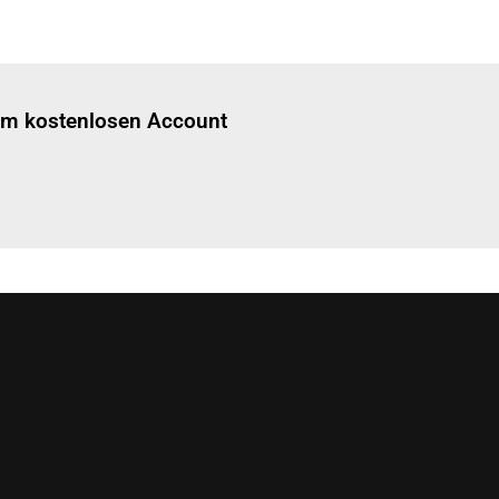
Einloggen
um diesen Artikel zu lesen.
nem kostenlosen Account