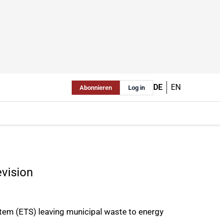
DE
EN
Abonnieren
Log in
evision
tem (ETS) leaving municipal waste to energy