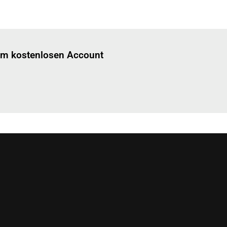
Einloggen
um diesen Artikel zu lesen.
nem kostenlosen Account