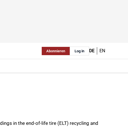
DE
EN
Abonnieren
Log in
ngs in the end-of-life tire (ELT) recycling and