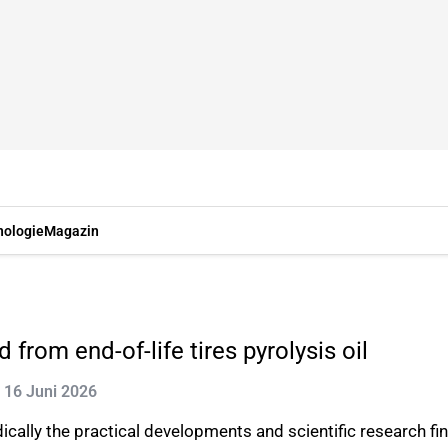
nologie
Magazin
rom end-of-life tires pyrolysis oil
t: 16 Juni 2026
ally the practical developments and scientific research findi