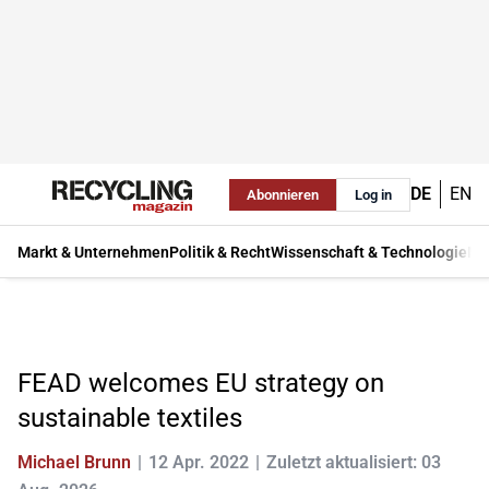
DE
EN
Abonnieren
Log in
Markt & Unternehmen
Politik & Recht
Wissenschaft & Technologie
Ma
FEAD welcomes EU strategy on
sustainable textiles
Michael Brunn
12 Apr. 2022
Zuletzt aktualisiert: 03