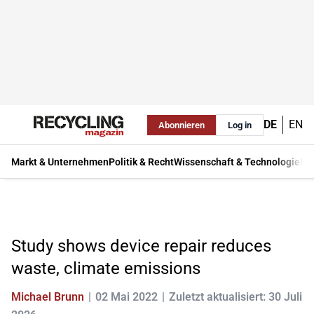
DE
EN
Abonnieren
Log in
Markt & Unternehmen
Politik & Recht
Wissenschaft & Technologie
Ma
Study shows device repair reduces
waste, climate emissions
Michael Brunn
02 Mai 2022
Zuletzt aktualisiert: 30 Juli