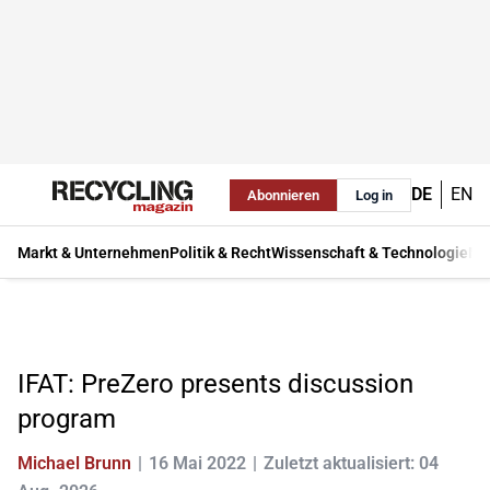
DE
EN
Abonnieren
Log in
Markt & Unternehmen
Politik & Recht
Wissenschaft & Technologie
Ma
IFAT: PreZero presents discussion
program
Michael Brunn
16 Mai 2022
Zuletzt aktualisiert: 04