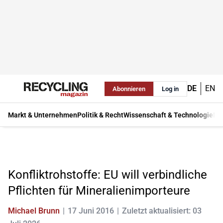
DE
EN
Abonnieren
Log in
Markt & Unternehmen
Politik & Recht
Wissenschaft & Technologie
Ma
Konfliktrohstoffe: EU will verbindliche
Pflichten für Mineralienimporteure
Michael Brunn
17 Juni 2016
Zuletzt aktualisiert: 03