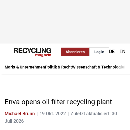
DE
EN
Abonnieren
Log in
Markt & Unternehmen
Politik & Recht
Wissenschaft & Technologie
Ma
Enva opens oil filter recycling plant
Michael Brunn
19 Okt. 2022
Zuletzt aktualisiert: 30
Juli 2026