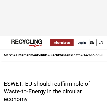
DE
EN
Abonnieren
Log in
Markt & Unternehmen
Politik & Recht
Wissenschaft & Technologie
Ma
ESWET: EU should reaffirm role of
Waste-to-Energy in the circular
economy