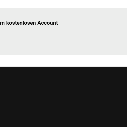
Einloggen
um diesen Artikel zu lesen.
nem kostenlosen Account