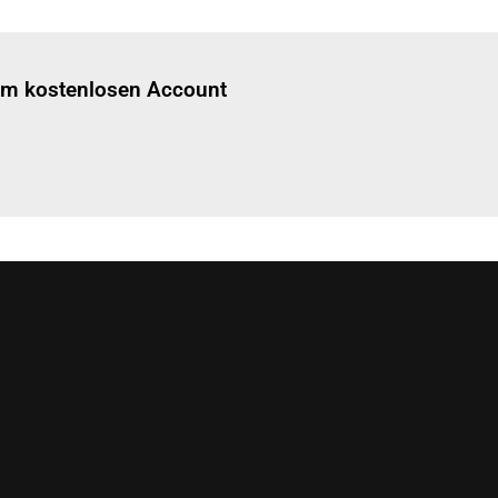
Einloggen
um diesen Artikel zu lesen.
nem kostenlosen Account