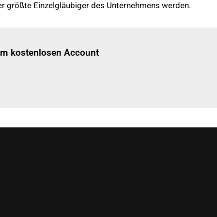
er größte Einzelgläubiger des Unternehmens werden.
Einloggen
um diesen Artikel zu lesen.
nem kostenlosen Account