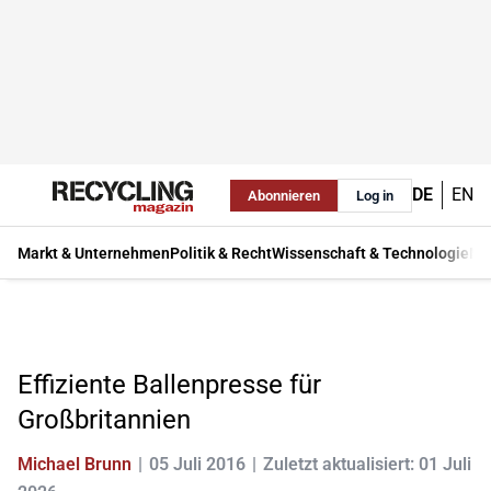
DE
EN
Abonnieren
Log in
Markt & Unternehmen
Politik & Recht
Wissenschaft & Technologie
Ma
Effiziente Ballenpresse für
Großbritannien
Michael Brunn
05 Juli 2016
Zuletzt aktualisiert: 01 Juli