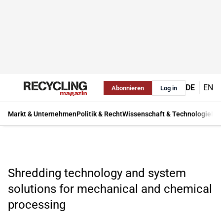
DE
EN
Abonnieren
Log in
Markt & Unternehmen
Politik & Recht
Wissenschaft & Technologie
Ma
Shredding technology and system
solutions for mechanical and chemical
processing