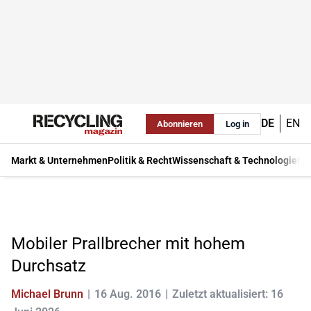
DE
EN
Abonnieren
Log in
Markt & Unternehmen
Politik & Recht
Wissenschaft & Technologie
Ma
Mobiler Prallbrecher mit hohem
Durchsatz
Michael Brunn
16 Aug. 2016
Zuletzt aktualisiert: 16