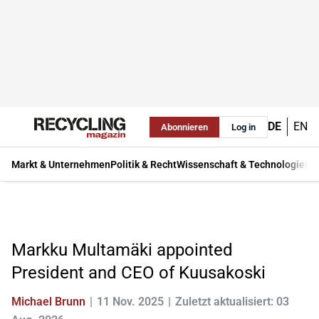
DE
EN
Abonnieren
Log in
Markt & Unternehmen
Politik & Recht
Wissenschaft & Technologie
Ma
Markku Multamäki appointed
President and CEO of Kuusakoski
Michael Brunn
11 Nov. 2025
Zuletzt aktualisiert: 03