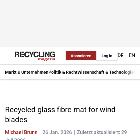
DE
EN
Abonnieren
Log in
Markt & Unternehmen
Politik & Recht
Wissenschaft & Technologie
Ma
Recycled glass fibre mat for wind
blades
Michael Brunn
26 Jan. 2026
Zuletzt aktualisiert: 29