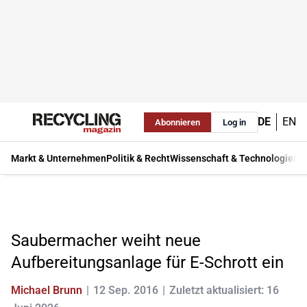
DE
EN
Abonnieren
Log in
Markt & Unternehmen
Politik & Recht
Wissenschaft & Technologie
Ma
Saubermacher weiht neue
Aufbereitungsanlage für E-Schrott ein
Michael Brunn
12 Sep. 2016
Zuletzt aktualisiert: 16