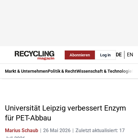
DE
EN
Abonnieren
Log in
Markt & Unternehmen
Politik & Recht
Wissenschaft & Technologie
Ma
Universität Leipzig verbessert Enzym
für PET-Abbau
Marius Schaub
26 Mai 2026
Zuletzt aktualisiert: 17