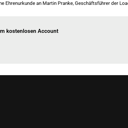
ine Ehrenurkunde an Martin Pranke, Geschäftsführer der Lo
Einloggen
um diesen Artikel zu lesen.
nem kostenlosen Account