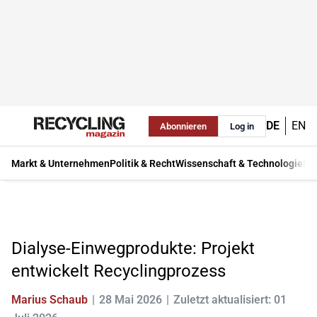
DE
EN
Abonnieren
Log in
Markt & Unternehmen
Politik & Recht
Wissenschaft & Technologie
Ma
Dialyse-Einwegprodukte: Projekt
entwickelt Recyclingprozess
Marius Schaub
28 Mai 2026
Zuletzt aktualisiert: 01