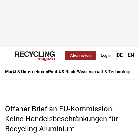
DE
EN
Abonnieren
Log in
Markt & Unternehmen
Politik & Recht
Wissenschaft & Technologie
Ma
Offener Brief an EU-Kommission:
Keine Handelsbeschränkungen für
Recycling-Aluminium