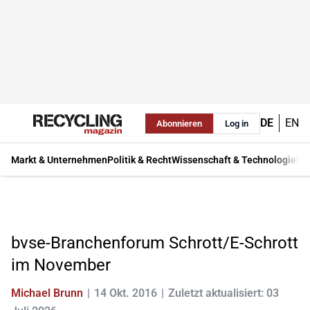
DE
EN
Abonnieren
Log in
Markt & Unternehmen
Politik & Recht
Wissenschaft & Technologie
Ma
bvse-Branchenforum Schrott/E-Schrott
im November
Michael Brunn
14 Okt. 2016
Zuletzt aktualisiert: 03