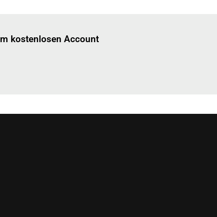
Einloggen
um diesen Artikel zu lesen.
nem kostenlosen Account