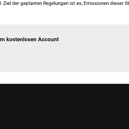
iel der geplanten Regelungen ist es, Emissionen dieser Sto
Einloggen
um diesen Artikel zu lesen.
nem kostenlosen Account