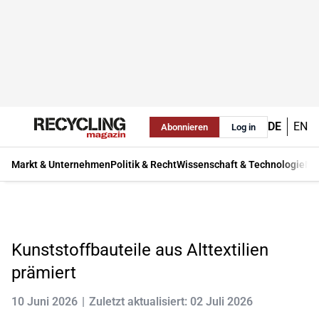
DE
EN
Abonnieren
Log in
Markt & Unternehmen
Politik & Recht
Wissenschaft & Technologie
Ma
Kunststoffbauteile aus Alttextilien
prämiert
10 Juni 2026
Zuletzt aktualisiert: 02 Juli 2026