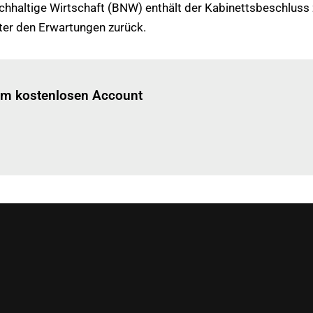
haltige Wirtschaft (BNW) enthält der Kabinettsbeschluss z
ter den Erwartungen zurück.
Einloggen
um diesen Artikel zu lesen.
nem kostenlosen Account