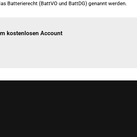
s Batterierecht (BattVO und BattDG) genannt werden.
Einloggen
um diesen Artikel zu lesen.
nem kostenlosen Account