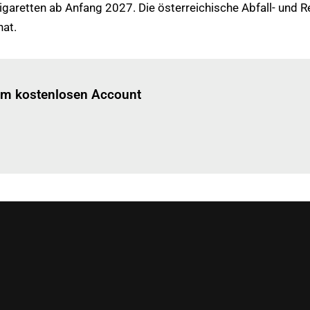
garetten ab Anfang 2027. Die österreichische Abfall- und Re
hat.
Einloggen
um diesen Artikel zu lesen.
nem kostenlosen Account