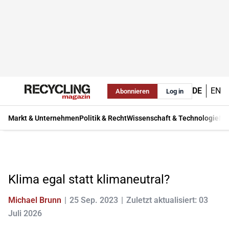
DE
EN
Abonnieren
Log in
Markt & Unternehmen
Politik & Recht
Wissenschaft & Technologie
Ma
Klima egal statt klimaneutral?
Michael Brunn
25 Sep. 2023
Zuletzt aktualisiert: 03
Juli 2026