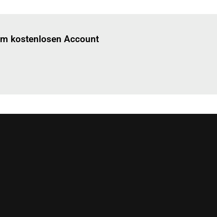
Einloggen
um diesen Artikel zu lesen.
nem kostenlosen Account