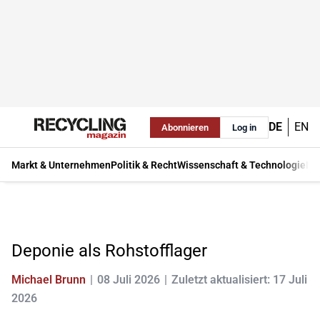
DE
EN
Abonnieren
Log in
Markt & Unternehmen
Politik & Recht
Wissenschaft & Technologie
Ma
Deponie als Rohstofflager
Michael Brunn
08 Juli 2026
Zuletzt aktualisiert: 17 Juli
2026