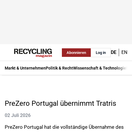
DE
EN
Abonnieren
Log in
Markt & Unternehmen
Politik & Recht
Wissenschaft & Technologie
Ma
PreZero Portugal übernimmt Tratris
02 Juli 2026
PreZero Portugal hat die vollständige Übernahme des