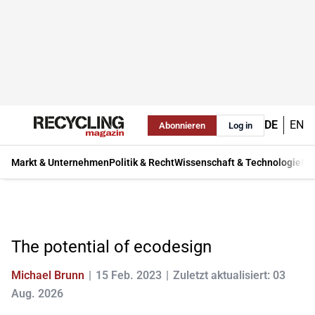
DE
EN
Abonnieren
Log in
Markt & Unternehmen
Politik & Recht
Wissenschaft & Technologie
Ma
The potential of ecodesign
Michael Brunn
15 Feb. 2023
Zuletzt aktualisiert: 03
Aug. 2026