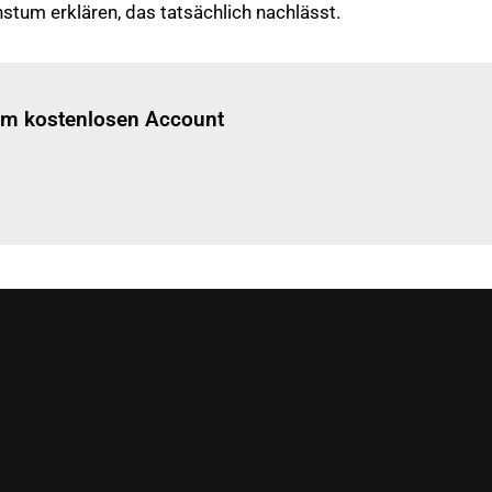
stum erklären, das tatsächlich nachlässt.
Einloggen
um diesen Artikel zu lesen.
nem kostenlosen Account