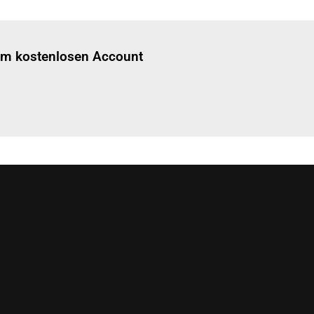
Einloggen
um diesen Artikel zu lesen.
nem kostenlosen Account