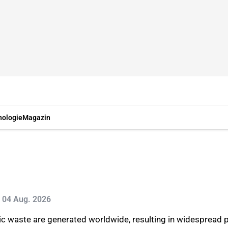
nologie
Magazin
t: 04 Aug. 2026
tic waste are generated worldwide, resulting in widespread p