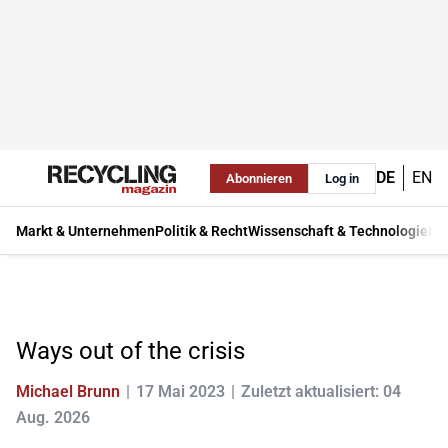
DE
EN
Abonnieren
Log in
Markt & Unternehmen
Politik & Recht
Wissenschaft & Technologie
Ma
Ways out of the crisis
Michael Brunn
17 Mai 2023
Zuletzt aktualisiert: 04
Aug. 2026