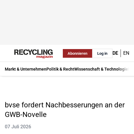
DE
EN
Abonnieren
Log in
Markt & Unternehmen
Politik & Recht
Wissenschaft & Technologie
Ma
bvse fordert Nachbesserungen an der
GWB-Novelle
07 Juli 2026