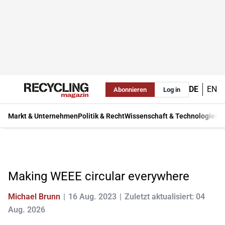
DE
EN
Abonnieren
Log in
Markt & Unternehmen
Politik & Recht
Wissenschaft & Technologie
Ma
Making WEEE circular everywhere
Michael Brunn
16 Aug. 2023
Zuletzt aktualisiert: 04
Aug. 2026