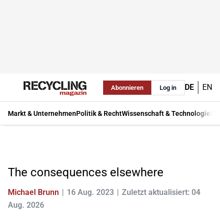
DE
EN
Abonnieren
Log in
Markt & Unternehmen
Politik & Recht
Wissenschaft & Technologie
Ma
The consequences elsewhere
Michael Brunn
16 Aug. 2023
Zuletzt aktualisiert: 04
Aug. 2026