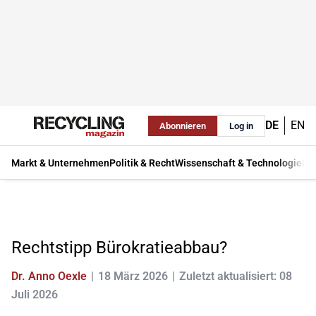
DE
EN
Abonnieren
Log in
Markt & Unternehmen
Politik & Recht
Wissenschaft & Technologie
Ma
Rechtstipp Bürokratieabbau?
Dr. Anno Oexle
18 März 2026
Zuletzt aktualisiert: 08
Juli 2026