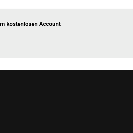
Einloggen
um diesen Artikel zu lesen.
nem kostenlosen Account