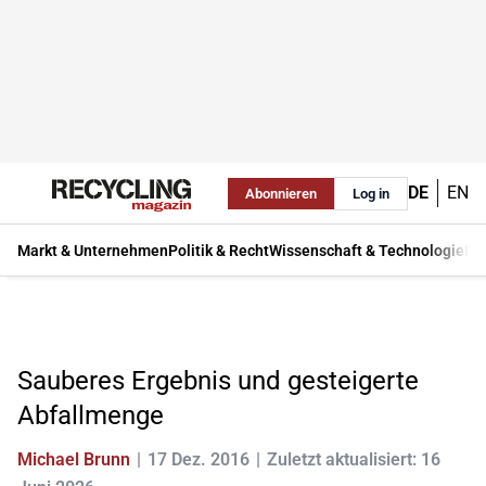
DE
EN
Abonnieren
Log in
Markt & Unternehmen
Politik & Recht
Wissenschaft & Technologie
Ma
Sauberes Ergebnis und gesteigerte
Abfallmenge
Michael Brunn
17 Dez. 2016
Zuletzt aktualisiert: 16