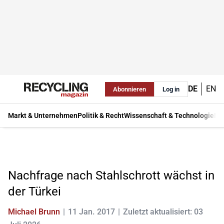
DE
EN
Abonnieren
Log in
Markt & Unternehmen
Politik & Recht
Wissenschaft & Technologie
Ma
Nachfrage nach Stahlschrott wächst in
der Türkei
Michael Brunn
11 Jan. 2017
Zuletzt aktualisiert: 03