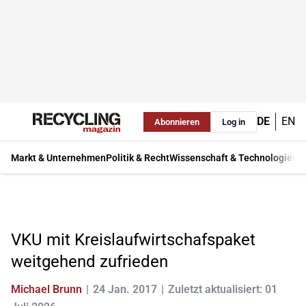
DE
EN
Abonnieren
Log in
Markt & Unternehmen
Politik & Recht
Wissenschaft & Technologie
Ma
VKU mit Kreislaufwirtschafspaket
weitgehend zufrieden
Michael Brunn
24 Jan. 2017
Zuletzt aktualisiert: 01