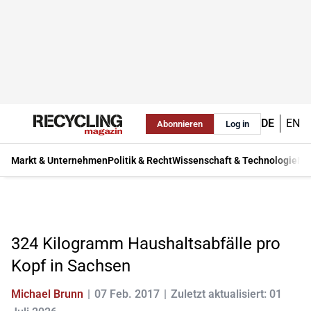
DE
EN
Abonnieren
Log in
Markt & Unternehmen
Politik & Recht
Wissenschaft & Technologie
Ma
324 Kilogramm Haushaltsabfälle pro
Kopf in Sachsen
Michael Brunn
07 Feb. 2017
Zuletzt aktualisiert: 01