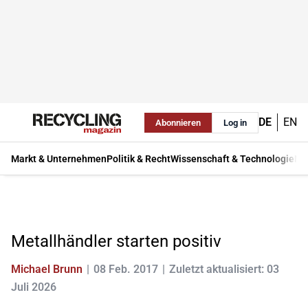
DE
EN
Abonnieren
Log in
Markt & Unternehmen
Politik & Recht
Wissenschaft & Technologie
Ma
Metallhändler starten positiv
Michael Brunn
08 Feb. 2017
Zuletzt aktualisiert: 03
Juli 2026