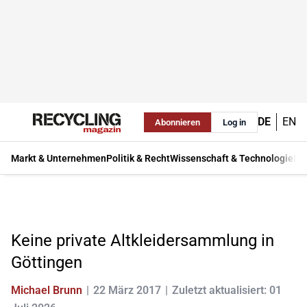
DE
EN
Abonnieren
Log in
Markt & Unternehmen
Politik & Recht
Wissenschaft & Technologie
Ma
Keine private Altkleidersammlung in
Göttingen
Michael Brunn
22 März 2017
Zuletzt aktualisiert: 01