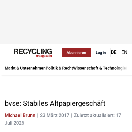
DE
EN
Abonnieren
Log in
Markt & Unternehmen
Politik & Recht
Wissenschaft & Technologie
Ma
bvse: Stabiles Altpapiergeschäft
Michael Brunn
23 März 2017
Zuletzt aktualisiert: 17
Juli 2026