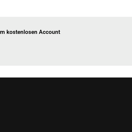
Einloggen
um diesen Artikel zu lesen.
nem kostenlosen Account