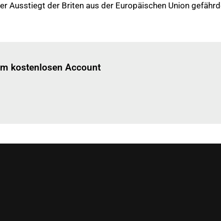
er Ausstiegt der Briten aus der Europäischen Union gefährd
Einloggen
um diesen Artikel zu lesen.
nem kostenlosen Account